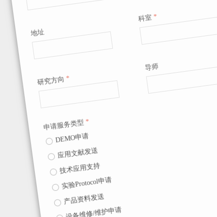
地址
科室
*
研究方向
*
导师
申请服务类型
*
ꀐ
DEMO申请
ꀐ
应用文献发送
ꀐ
技术应用支持
ꀐ
实验Protocol申请
ꀐ
产品资料发送
ꀐ
设备维修/维护申请
ꀐ