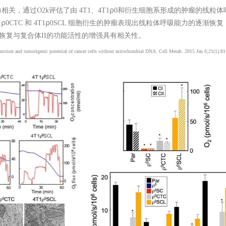
，通过O2k评估了由 4T1、4T1⍴0和衍生细胞系形成的肿瘤的线粒体
T1⍴0CTC 和 4T1⍴0SCL 细胞衍生的肿瘤表现出线粒体呼吸能力的逐渐
的恢复与复合体II的功能活性的增强具有相关性。
function and tumorigenic potential of cancer cells without mitochondrial DNA. Cell Metab. 2015 Jan 6;21(1):81-