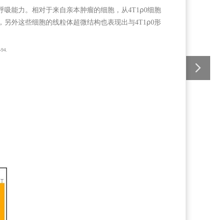
呼吸能力。相对于来自亲本肿瘤的细胞，从4T1⍴0细胞
恢复，另外这些细胞的线粒体超微结构也表现出与4T1⍴0形
94.