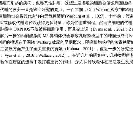
过度增殖而引起的疾病，也称恶性肿瘤。这些过度增殖的细胞会侵犯周围组
谢的改变一直是癌症研究的要点。一百年前，Otto Warburg观察到
胞也会将其代谢转向无氧糖酵解(Warburg et al.，1927)。十年前，代谢
细胞激活和/或修改代谢途径以获得更多能量，称为代谢重编程。然而癌细胞的
OXPHOS不仅被癌细胞使用，而且被上调（Evans et al.，2021；Zackse
酵解后一步的丙酮酸激酶 M2 异构体仍会导致乳腺癌模型中的肿瘤形成（Israelsen e
的根源在于围绕 Warburg 效应的早期概念，即癌细胞获得的负责糖酵解
管该概念在理解癌症发展方面产生了至关重要的贡献（Kubota，2001），但近一
11； Vyas et al.，2016；Wallace，2012）。在近几年的研究中，
20）。由此可见，线粒体在癌症的进展中发挥着重要的作用，深入探讨线粒体在癌症