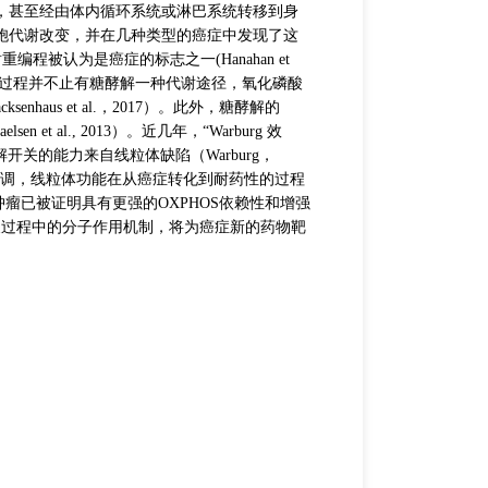
织，甚至经由体内循环系统或淋巴系统转移到身
线粒
癌细胞代谢改变，并在几种类型的癌症中发现了这
重编程被认为是癌症的标志之一(Hanahan et
线粒体
代谢过程并不止有糖酵解一种代谢途径，氧化磷酸
产生的
nhaus et al.，2017）。此外，糖酵解的
体：复
t al., 2013）。近几年，“Warburg 效
脱氢酶
开关的能力来自线粒体缺陷（Warburg，
称CI
步的研究强调，线粒体功能在从癌症转化到耐药性的过程
合酶）
几种类型的肿瘤已被证明具有更强的OXPHOS依赖性和增强
OXP
发生发展过程中的分子作用机制，将为癌症新的药物靶
关。
复合体
的作用
疾病，
等；
复合体I
原核细
常见包
复合体I
复合体I
复合体