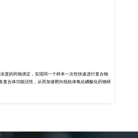
（1
电化学
率检测
NO
荧光实
（2
测，
（3
次不
剂及不同浓度的药物滴定，实现同一个样本一次性快速进行复合物
酸化各复合体功能活性，从而加速靶向线粒体氧化磷酸化药物研