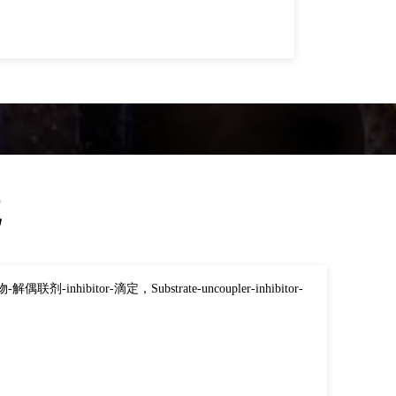
癌症疾
统
tor-滴定，Substrate-uncoupler-inhibitor-
Or