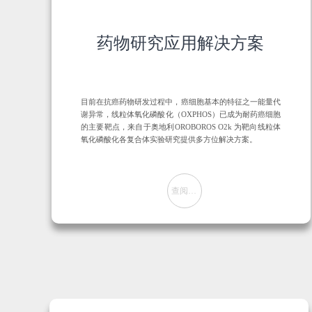
药物研究应用解决方案
目前在抗癌药物研发过程中，癌细胞基本的特征之一能量代
谢异常，线粒体氧化磷酸化（OXPHOS）已成为耐药癌细胞
的主要靶点，来自于奥地利OROBOROS O2k 为靶向线粒体
氧化磷酸化各复合体实验研究提供多方位解决方案。
查阅方案
뀠