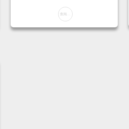
查阅方案
뀠