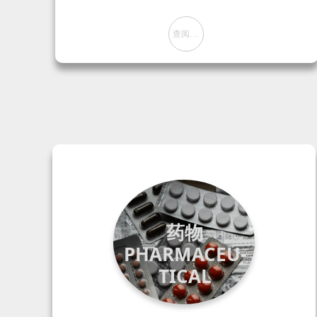
查阅方案
뀠
药物
PHARMACEU-
TICA
L