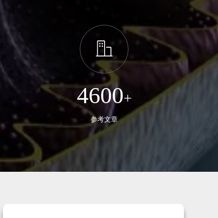
ꀶ
4600
+
参考文章