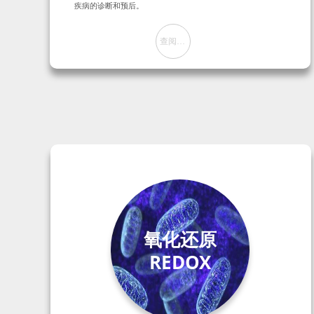
疾病的诊断和预后。
查阅方案
뀠
氧化还原
REDOX