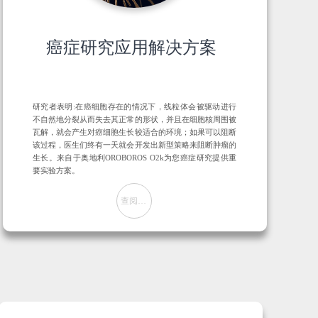
癌症研究应用解决方案
研究者表明:在癌细胞存在的情况下，线粒体会被驱动进行
不自然地分裂从而失去其正常的形状，并且在细胞核周围被
瓦解，就会产生对癌细胞生长较适合的环境；如果可以阻断
该过程，医生们终有一天就会开发出新型策略来阻断肿瘤的
生长。来自于奥地利OROBOROS O2k为您癌症研究提供重
要实验方案。
查阅方案
뀠