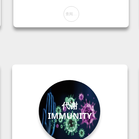
查阅方案
뀠
代谢
IMMUNITY