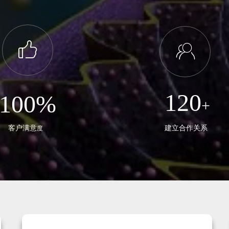
ꀧ
ꁘ
120
100%
+
客户满意
建立合作关系
度