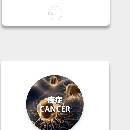
查阅方案
뀠
癌症
CANCER