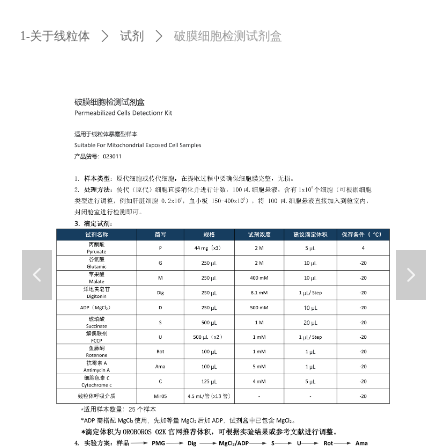
1-关于线粒体
ꄲ
试剂
ꄲ
破膜细胞检测试剂盒
넳
넲