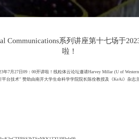
drial Communications系列讲座第十七场于2
啦！
场于2023年7月27日09：00开讲啦！线粒体云论坛邀请Harvey Millar (U of W
 赞助由南开大学生命科学学院院长陈佺教授及《KeAi》杂志主办的"Mitochon
wd=eWRwK3pCTFRSS3hTSnNKK1ZXU0Fhdz09