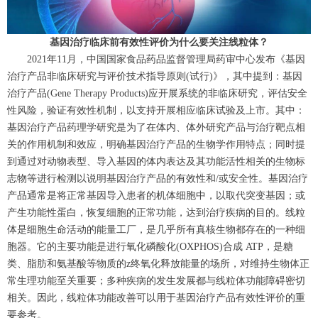
基因治疗临床前有效性评价为什么要关注线粒体？
2021年11月，中国国家食品药品监督管理局药审中心发布《基因
治疗产品非临床研究与评价技术指导原则(试行)》，其中提到：基因
治疗产品(Gene Therapy Products)应开展系统的非临床研究，评估安全
性风险，验证有效性机制，以支持开展相应临床试验及上市。其中：
基因治疗产品药理学研究是为了在体内、体外研究产品与治疗靶点相
关的作用机制和效应，明确基因治疗产品的生物学作用特点；同时提
到通过对动物表型、导入基因的体内表达及其功能活性相关的生物标
志物等进行检测以说明基因治疗产品的有效性和/或安全性。基因治疗
产品通常是将正常基因导入患者的机体细胞中，以取代突变基因；或
产生功能性蛋白，恢复细胞的正常功能，达到治疗疾病的目的。线粒
体是细胞生命活动的能量工厂，是几乎所有真核生物都存在的一种细
胞器。它的主要功能是进行氧化磷酸化(OXPHOS)合成 ATP，是糖
类、脂肪和氨基酸等物质的z终氧化释放能量的场所，对维持生物体正
常生理功能至关重要；多种疾病的发生发展都与线粒体功能障碍密切
相关。因此，线粒体功能改善可以用于基因治疗产品有效性评价的重
要参考。